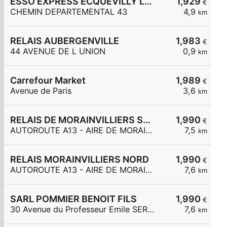
ESSO EXPRESS ECQUEVILLY LA CHAMOISERIE
1,929
€
CHEMIN DEPARTEMENTAL 43
4,9
km
RELAIS AUBERGENVILLE
1,983
€
44 AVENUE DE L UNION
0,9
km
Carrefour Market
1,989
€
Avenue de Paris
3,6
km
RELAIS DE MORAINVILLIERS SUD
1,990
€
AUTOROUTE A13 - AIRE DE MORAINVILLIERS SUD
7,5
km
RELAIS MORAINVILLIERS NORD
1,990
€
AUTOROUTE A13 - AIRE DE MORAINVILLIERS NORD
7,6
km
SARL POMMIER BENOIT FILS
1,990
€
30 Avenue du Professeur Emile SERGENT
7,6
km