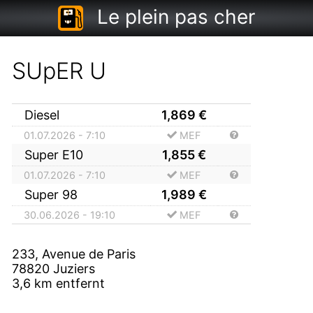
Le plein pas cher
SUpER U
Diesel
1,869
€
01.07.2026 - 7:10
MEF
Super E10
1,855
€
01.07.2026 - 7:10
MEF
Super 98
1,989
€
30.06.2026 - 19:10
MEF
233, Avenue de Paris
78820
Juziers
3,6
km entfernt