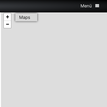
Menü
+
Maps
−