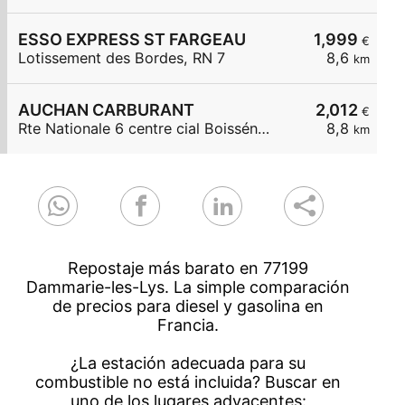
ESSO EXPRESS ST FARGEAU
1,999
€
Lotissement des Bordes, RN 7
8,6
km
AUCHAN CARBURANT
2,012
€
Rte Nationale 6 centre cial Boissénart
8,8
km
Repostaje más barato en 77199
Dammarie-les-Lys. La simple comparación
de precios para diesel y gasolina en
Francia.
¿La estación adecuada para su
combustible no está incluida? Buscar en
uno de los lugares adyacentes: