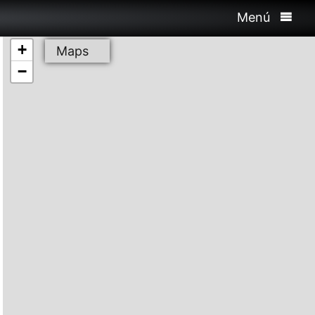
Menú
+
Maps
−