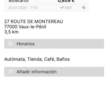
Bioetanol
0,809
€
01.07.2026 - 7:10
MEF
27 ROUTE DE MONTEREAU
77000
Vaux-le-Pénil
3,5
km
Horarios
Autómata, Tienda, Café, Baños
Añadir información