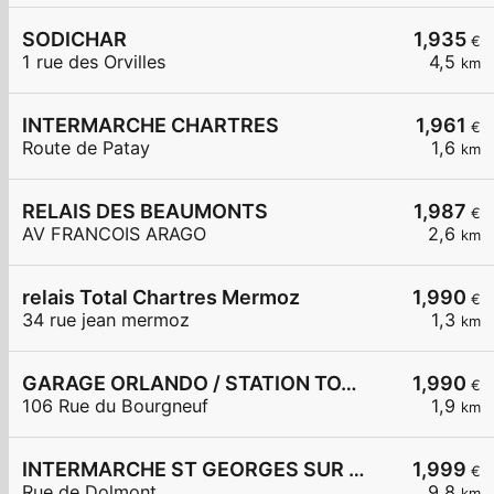
SODICHAR
1,935
€
1 rue des Orvilles
4,5
km
INTERMARCHE CHARTRES
1,961
€
Route de Patay
1,6
km
RELAIS DES BEAUMONTS
1,987
€
AV FRANCOIS ARAGO
2,6
km
relais Total Chartres Mermoz
1,990
€
34 rue jean mermoz
1,3
km
GARAGE ORLANDO / STATION TOTAL
1,990
€
106 Rue du Bourgneuf
1,9
km
INTERMARCHE ST GEORGES SUR EURE
1,999
€
Rue de Dolmont
9,8
km