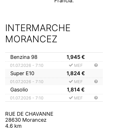
Francia.
INTERMARCHE
MORANCEZ
Benzina 98
1,945
€
01.07.2026 - 7:10
MEF
Super E10
1,824
€
01.07.2026 - 7:10
MEF
Gasolio
1,814
€
01.07.2026 - 7:10
MEF
RUE DE CHAVANNE
28630
Morancez
4,6
km