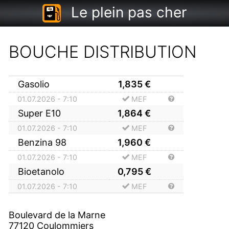
Le plein pas cher
BOUCHE DISTRIBUTION
Gasolio
1,835
€
01.07.2026 - 7:10
MEF
Super E10
1,864
€
01.07.2026 - 7:10
MEF
Benzina 98
1,960
€
01.07.2026 - 7:10
MEF
Bioetanolo
0,795
€
01.07.2026 - 7:10
MEF
Boulevard de la Marne
77120
Coulommiers