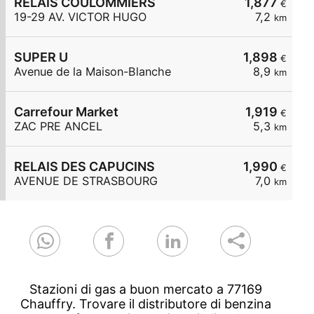
RELAIS COULOMMIERS
1,877
€
19-29 AV. VICTOR HUGO
7,2
km
SUPER U
1,898
€
Avenue de la Maison-Blanche
8,9
km
Carrefour Market
1,919
€
ZAC PRE ANCEL
5,3
km
RELAIS DES CAPUCINS
1,990
€
AVENUE DE STRASBOURG
7,0
km
Stazioni di gas a buon mercato a 77169
Chauffry. Trovare il distributore di benzina