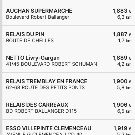
AUCHAN SUPERMARCHE
1,883
€
Boulevard Robert Ballanger
6,3
km
RELAIS DU PIN
1,887
€
ROUTE DE CHELLES
1,7
km
NETTO Livry-Gargan
1,889
€
41/45 BOULEVARD ROBERT SCHUMAN
4,2
km
RELAIS TREMBLAY EN FRANCE
1,900
€
62-68 ROUTE DES PETITS PONTS
5,8
km
RELAIS DES CARREAUX
1,906
€
BD ROBERT BALLANGER D115
6,5
km
ESSO VILLEPINTE CLEMENCEAU
1,919
€
AVENUE G CLEMENCEAU CD 40
5,3
km