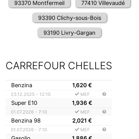
93370 Montfermeil
77410 Villevaudé
93390 Clichy-sous-Bois
93190 Livry-Gargan
CARREFOUR CHELLES
Benzina
1,620
€
23.12.2025 - 12:10
MEF
Super E10
1,936
€
01.07.2026 - 7:10
MEF
Benzina 98
2,021
€
01.07.2026 - 7:10
MEF
Gasolio
1,886
€