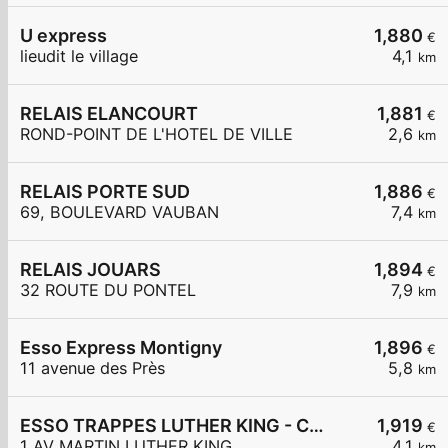
U express
1,880
€
lieudit le village
4,1
km
RELAIS ELANCOURT
1,881
€
ROND-POINT DE L'HOTEL DE VILLE
2,6
km
RELAIS PORTE SUD
1,886
€
69, BOULEVARD VAUBAN
7,4
km
RELAIS JOUARS
1,894
€
32 ROUTE DU PONTEL
7,9
km
Esso Express Montigny
1,896
€
11 avenue des Près
5,8
km
ESSO TRAPPES LUTHER KING - CARREFOUR EXPRESS
1,919
€
1 AV MARTIN LUTHER KING
4,1
km