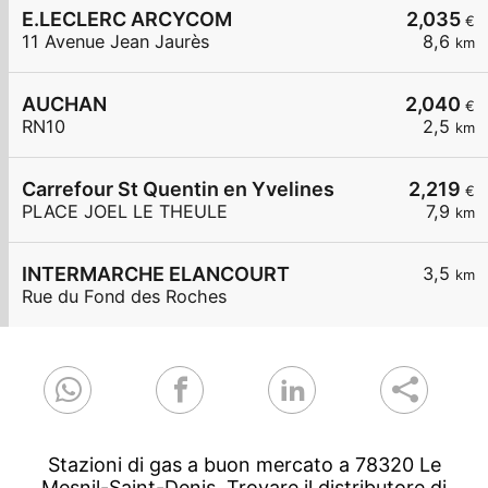
E.LECLERC ARCYCOM
2,035
€
11 Avenue Jean Jaurès
8,6
km
AUCHAN
2,040
€
RN10
2,5
km
Carrefour St Quentin en Yvelines
2,219
€
PLACE JOEL LE THEULE
7,9
km
INTERMARCHE ELANCOURT
3,5
km
Rue du Fond des Roches
Stazioni di gas a buon mercato a 78320 Le
Mesnil-Saint-Denis. Trovare il distributore di