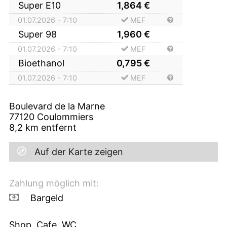
Super E10
1,864
€
01.07.2026 - 7:10
MEF
Super 98
1,960
€
01.07.2026 - 7:10
MEF
Bioethanol
0,795
€
01.07.2026 - 7:10
MEF
Boulevard de la Marne
77120
Coulommiers
8,2
km entfernt
Auf der Karte zeigen
Zahlung möglich mit:
Bargeld
Shop, Cafe, WC