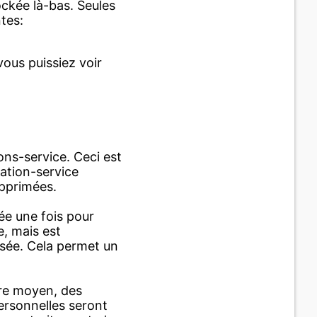
ockée là-bas. Seules
tes:
vous puissiez voir
ons-service. Ceci est
tation-service
upprimées.
sée une fois pour
, mais est
isée. Cela permet un
tre moyen, des
ersonnelles seront