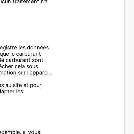
ucun traitement n’a
registre les données
 que le carburant
 le carburant sont
êcher cela sous
tion sur l'appareil.
s au site et pour
dapter les
exemple, si vous