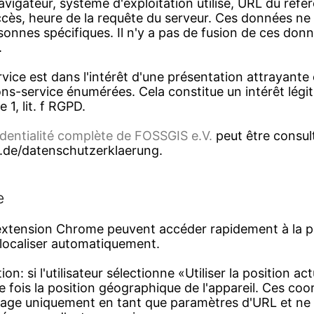
avigateur, système d'exploitation utilisé, URL du réfé
ccès, heure de la requête du serveur. Ces données ne
sonnes spécifiques. Il n'y a pas de fusion de ces don
.
ervice est dans l'intérêt d'une présentation attrayante 
ns-service énumérées. Cela constitue un intérêt légi
e 1, lit. f RGPD.
identialité complète de FOSSGIS e.V.
peut être consult
.de/datenschutzerklaerung.
e
l'extension Chrome peuvent accéder rapidement à la p
olocaliser automatiquement.
on: si l'utilisateur sélectionne «Utiliser la position act
 fois la position géographique de l'appareil. Ces co
page uniquement en tant que paramètres d'URL et ne 