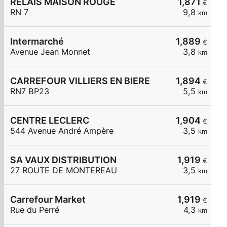
RELAIS MAISON ROUGE
1,871
€
RN 7
9,8
km
Intermarché
1,889
€
Avenue Jean Monnet
3,8
km
CARREFOUR VILLIERS EN BIERE
1,894
€
RN7 BP23
5,5
km
CENTRE LECLERC
1,904
€
544 Avenue André Ampère
3,5
km
SA VAUX DISTRIBUTION
1,919
€
27 ROUTE DE MONTEREAU
3,5
km
Carrefour Market
1,919
€
Rue du Perré
4,3
km