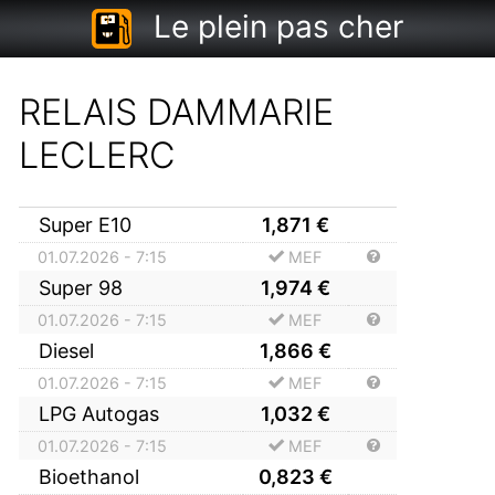
Le plein pas cher
RELAIS DAMMARIE
LECLERC
Super E10
1,871
€
01.07.2026 - 7:15
MEF
Super 98
1,974
€
01.07.2026 - 7:15
MEF
Diesel
1,866
€
01.07.2026 - 7:15
MEF
LPG Autogas
1,032
€
01.07.2026 - 7:15
MEF
Bioethanol
0,823
€