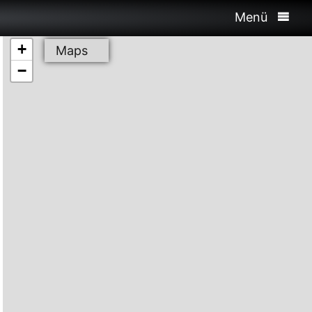
Menü
+
Maps
−