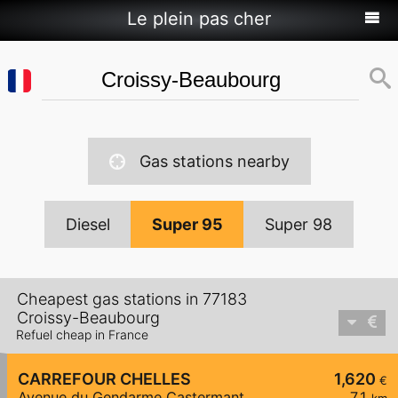
Le plein pas cher
Gas stations nearby
Diesel
Super 95
Super 98
Cheapest gas stations in 77183
Croissy-Beaubourg
Refuel cheap in France
CARREFOUR CHELLES
1,620
€
Avenue du Gendarme Castermant
7,1