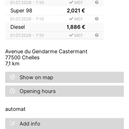
01.07.2026 - 7:10
MEF
Super 98
2,021
€
01.07.2026 - 7:10
MEF
Diesel
1,886
€
01.07.2026 - 7:10
MEF
Avenue du Gendarme Castermant
77500
Chelles
7,1
km
Show on map
Opening hours
automat
Add info