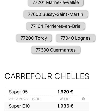
77201 Marne-la-Vallée
77600 Bussy-Saint-Martin
77164 Ferrières-en-Brie
77200 Torcy
77040 Lognes
77600 Guermantes
CARREFOUR CHELLES
Super 95
1,620
€
23.12.2025 - 12:10
MEF
Super E10
1,936
€