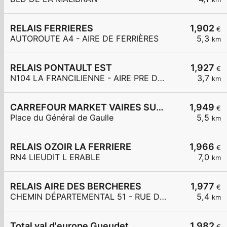
RELAIS FERRIERES
1,902
€
AUTOROUTE A4 - AIRE DE FERRIÈRES
5,3
km
RELAIS PONTAULT EST
1,927
€
N104 LA FRANCILIENNE - AIRE PRE DE L'AULNES ET DE LA GDE MAR
3,7
km
CARREFOUR MARKET VAIRES SUR MARNE
1,949
€
Place du Général de Gaulle
5,5
km
RELAIS OZOIR LA FERRIERE
1,966
€
RN4 LIEUDIT L ERABLE
7,0
km
RELAIS AIRE DES BERCHERES
1,977
€
CHEMIN DÉPARTEMENTAL 51 - RUE DES BERCHÈRES
5,4
km
Total val d'europe Gueudet
1,982
€