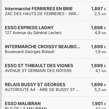
Intermarché FERRIERES EN BRIE
1,897
€
ZAC DES HAUTS DE FERRIERES - PARC DES MERLETTES
2,5
km
ESSO EXPRESS LAGNY
1,898
€
127 Avenue du Général Leclerc
4,9
km
INTERMARCHE CROISSY BEAUBOURG
1,899
€
Boulevard Georges Bidault
1,9
km
ESSO ST THIBAULT DES VIGNES
1,899
€
AVENUE ST GERMAIN DES NOYERS
4,1
km
RELAIS BUSSY ST GEORGES
1,899
€
AUTOROUTE A4 - AIRE DE BUSSY ST GEORGES
5,2
km
ESSO MALIBRAN
1,901
€
BLD DE LA MALIBRAN
4,1
km