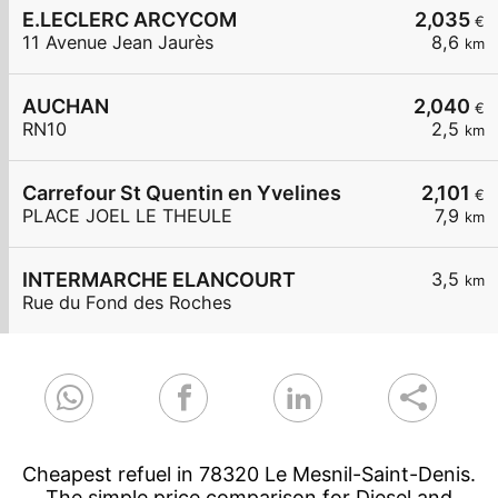
E.LECLERC ARCYCOM
2,035
€
11 Avenue Jean Jaurès
8,6
km
AUCHAN
2,040
€
RN10
2,5
km
Carrefour St Quentin en Yvelines
2,101
€
PLACE JOEL LE THEULE
7,9
km
INTERMARCHE ELANCOURT
3,5
km
Rue du Fond des Roches
Cheapest refuel in 78320 Le Mesnil-Saint-Denis.
The simple price comparison for Diesel and