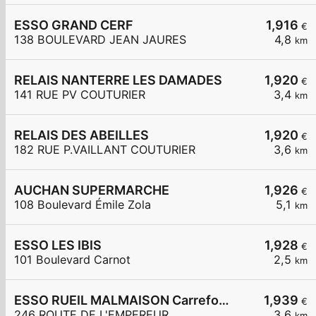
ESSO GRAND CERF
1,916
€
138 BOULEVARD JEAN JAURES
4,8
km
RELAIS NANTERRE LES DAMADES
1,920
€
141 RUE PV COUTURIER
3,4
km
RELAIS DES ABEILLES
1,920
€
182 RUE P.VAILLANT COUTURIER
3,6
km
AUCHAN SUPERMARCHE
1,926
€
108 Boulevard Émile Zola
5,1
km
ESSO LES IBIS
1,928
€
101 Boulevard Carnot
2,5
km
ESSO RUEIL MALMAISON Carrefour Express
1,939
€
246 ROUTE DE L'EMPEREUR
3,6
km