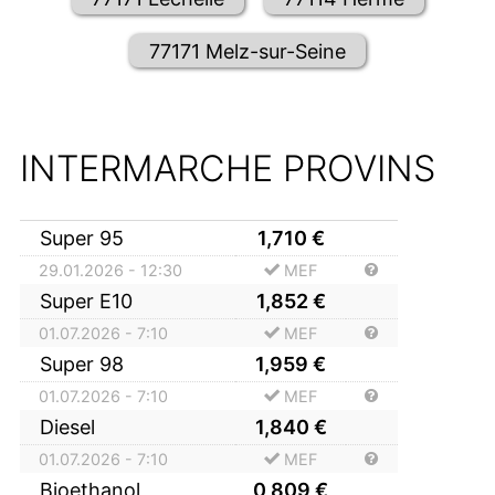
77171 Melz-sur-Seine
INTERMARCHE PROVINS
Super 95
1,710
€
29.01.2026 - 12:30
MEF
Super E10
1,852
€
01.07.2026 - 7:10
MEF
Super 98
1,959
€
01.07.2026 - 7:10
MEF
Diesel
1,840
€
01.07.2026 - 7:10
MEF
Bioethanol
0,809
€