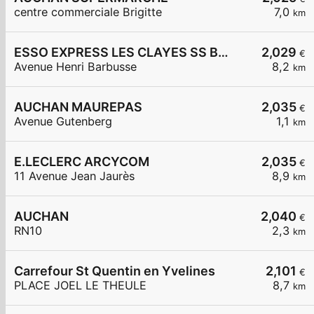
centre commerciale Brigitte
7,0
km
ESSO EXPRESS LES CLAYES SS BOIS LA VIGNERAIE
2,029
€
Avenue Henri Barbusse
8,2
km
AUCHAN MAUREPAS
2,035
€
Avenue Gutenberg
1,1
km
E.LECLERC ARCYCOM
2,035
€
11 Avenue Jean Jaurès
8,9
km
AUCHAN
2,040
€
RN10
2,3
km
Carrefour St Quentin en Yvelines
2,101
€
PLACE JOEL LE THEULE
8,7
km