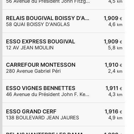
56 Avenue du Président John Fitzgerald Kennedy
4,5
km
RELAIS BOUGIVAL BOISSY D'ANGLAS
1,909
€
58 QUAI BOISSY D'ANGLAS
4,6
km
ESSO EXPRESS BOUGIVAL
1,909
€
12 AV JEAN MOULIN
5,8
km
CARREFOUR MONTESSON
1,910
€
280 Avenue Gabriel Péri
2,4
km
ESSO VIGNES BENNETTES
1,911
€
46 Avenue du Président John F. Kennedy
4,3
km
ESSO GRAND CERF
1,916
€
138 BOULEVARD JEAN JAURES
4,9
km