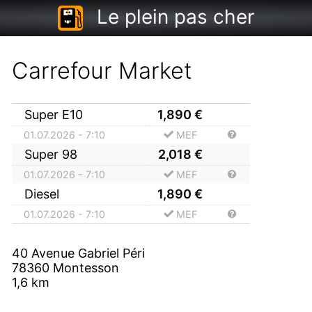
Le plein pas cher
Carrefour Market
Super E10
1,890
€
01.07.2026 - 7:10
MEF
Super 98
2,018
€
01.07.2026 - 7:10
MEF
Diesel
1,890
€
01.07.2026 - 7:10
MEF
40 Avenue Gabriel Péri
78360
Montesson
1,6
km