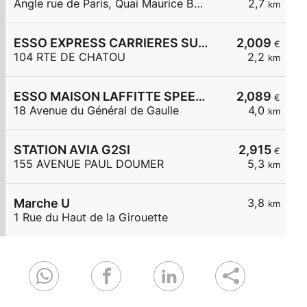
Angle rue de Paris, Quai Maurice Berteaux
2,7
km
ESSO EXPRESS CARRIERES SUR SEINE
2,009
€
104 RTE DE CHATOU
2,2
km
ESSO MAISON LAFFITTE SPEEDY
2,089
€
18 Avenue du Général de Gaulle
4,0
km
STATION AVIA G2SI
2,915
€
155 AVENUE PAUL DOUMER
5,3
km
Marche U
3,8
km
1 Rue du Haut de la Girouette