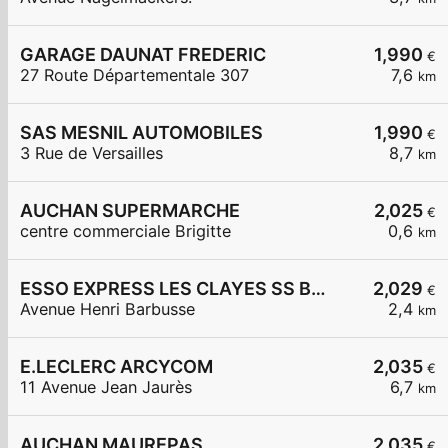
GARAGE DAUNAT FREDERIC
1,990
€
27 Route Départementale 307
7,6
km
SAS MESNIL AUTOMOBILES
1,990
€
3 Rue de Versailles
8,7
km
AUCHAN SUPERMARCHE
2,025
€
centre commerciale Brigitte
0,6
km
ESSO EXPRESS LES CLAYES SS BOIS LA VIGNERAIE
2,029
€
Avenue Henri Barbusse
2,4
km
E.LECLERC ARCYCOM
2,035
€
11 Avenue Jean Jaurès
6,7
km
AUCHAN MAUREPAS
2,035
€