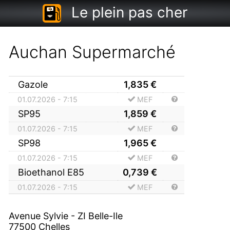
Le plein pas cher
Auchan Supermarché
Gazole
1,835
€
01.07.2026 - 7:15
MEF
SP95
1,859
€
01.07.2026 - 7:15
MEF
SP98
1,965
€
01.07.2026 - 7:15
MEF
Bioethanol E85
0,739
€
01.07.2026 - 7:15
MEF
Avenue Sylvie - ZI Belle-Ile
77500
Chelles