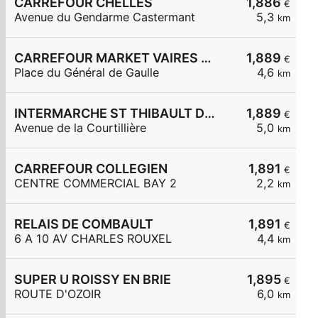
CARREFOUR CHELLES
1,886
€
Avenue du Gendarme Castermant
5,3
km
CARREFOUR MARKET VAIRES SUR MARNE
1,889
€
Place du Général de Gaulle
4,6
km
INTERMARCHE ST THIBAULT DES VIGNES
1,889
€
Avenue de la Courtillière
5,0
km
CARREFOUR COLLEGIEN
1,891
€
CENTRE COMMERCIAL BAY 2
2,2
km
RELAIS DE COMBAULT
1,891
€
6 A 10 AV CHARLES ROUXEL
4,4
km
SUPER U ROISSY EN BRIE
1,895
€
ROUTE D'OZOIR
6,0
km