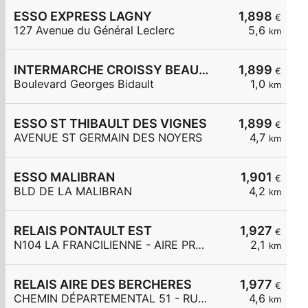
ESSO EXPRESS LAGNY
1,898
€
127 Avenue du Général Leclerc
5,6
km
INTERMARCHE CROISSY BEAUBOURG
1,899
€
Boulevard Georges Bidault
1,0
km
ESSO ST THIBAULT DES VIGNES
1,899
€
AVENUE ST GERMAIN DES NOYERS
4,7
km
ESSO MALIBRAN
1,901
€
BLD DE LA MALIBRAN
4,2
km
RELAIS PONTAULT EST
1,927
€
N104 LA FRANCILIENNE - AIRE PRE DE L'AULNES ET DE LA GDE MAR
2,1
km
RELAIS AIRE DES BERCHERES
1,977
€
CHEMIN DÉPARTEMENTAL 51 - RUE DES BERCHÈRES
4,6
km