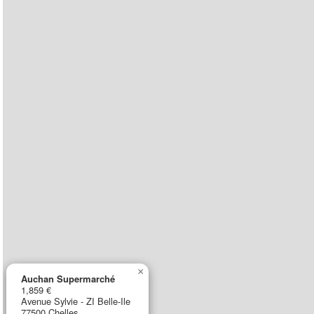
×
Auchan Supermarché
1,859 €
Avenue Sylvie - ZI Belle-Ile
77500 Chelles