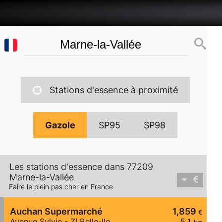
Stations d'essence à proximité
Gazole
SP95
SP98
Les stations d'essence dans 77209
Marne-la-Vallée
Faire le plein pas cher en France
Auchan Supermarché
1,859
€
Avenue Sylvie - ZI Belle-Ile
5,1