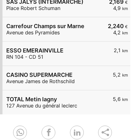
SAS JALYS (INTERMARCHE)
2,169
€
Place Robert Schuman
4,9
km
Carrefour Champs sur Marne
2,240
€
Avenue des Pyramides
4,2
km
ESSO EMERAINVILLE
2,1
km
RN 104 - CD 51
CASINO SUPERMARCHE
5,2
km
Avenue James de Rothschild
TOTAL Metin lagny
5,6
km
127 Avenue du général leclerc