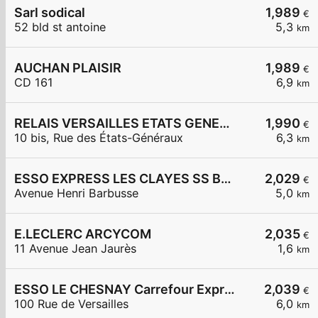
Sarl sodical
1,989
€
52 bld st antoine
5,3
km
AUCHAN PLAISIR
1,989
€
CD 161
6,9
km
RELAIS VERSAILLES ETATS GENERAUX
1,990
€
10 bis, Rue des États-Généraux
6,3
km
ESSO EXPRESS LES CLAYES SS BOIS LA VIGNERAIE
2,029
€
Avenue Henri Barbusse
5,0
km
E.LECLERC ARCYCOM
2,035
€
11 Avenue Jean Jaurès
1,6
km
ESSO LE CHESNAY Carrefour Express
2,039
€
100 Rue de Versailles
6,0
km