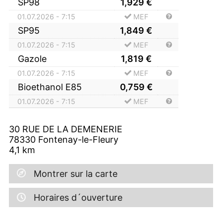
SP98
1,929
€
01.07.2026 - 7:15
MEF
SP95
1,849
€
01.07.2026 - 7:15
MEF
Gazole
1,819
€
01.07.2026 - 7:15
MEF
Bioethanol E85
0,759
€
01.07.2026 - 7:15
MEF
30 RUE DE LA DEMENERIE
78330
Fontenay-le-Fleury
4,1
km
Montrer sur la carte
Horaires d´ouverture