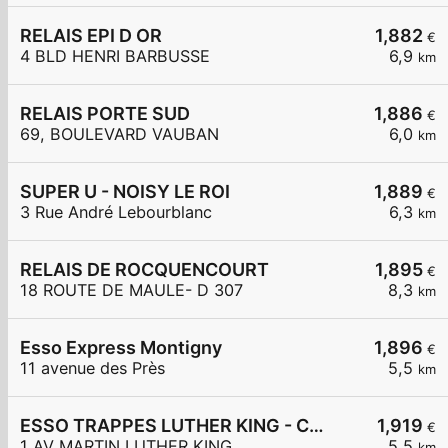
RELAIS EPI D OR
1,882
€
4 BLD HENRI BARBUSSE
6,9
km
RELAIS PORTE SUD
1,886
€
69, BOULEVARD VAUBAN
6,0
km
SUPER U - NOISY LE ROI
1,889
€
3 Rue André Lebourblanc
6,3
km
RELAIS DE ROCQUENCOURT
1,895
€
18 ROUTE DE MAULE- D 307
8,3
km
Esso Express Montigny
1,896
€
11 avenue des Près
5,5
km
ESSO TRAPPES LUTHER KING - CARREFOUR EXPRESS
1,919
€
1 AV MARTIN LUTHER KING
5,5
km