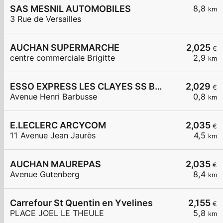
SAS MESNIL AUTOMOBILES
8,8
km
3 Rue de Versailles
AUCHAN SUPERMARCHE
2,025
€
centre commerciale Brigitte
2,9
km
ESSO EXPRESS LES CLAYES SS BOIS LA VIGNERAIE
2,029
€
Avenue Henri Barbusse
0,8
km
E.LECLERC ARCYCOM
2,035
€
11 Avenue Jean Jaurès
4,5
km
AUCHAN MAUREPAS
2,035
€
Avenue Gutenberg
8,4
km
Carrefour St Quentin en Yvelines
2,155
€
PLACE JOEL LE THEULE
5,8
km