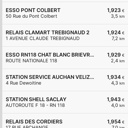
ESSO PONT COLBERT
1,923
€
50 Rue du Pont Colbert
3,5
km
RELAIS CLAMART TREBIGNAUD 2
1,924
€
1 AVENUE CLAUDE TREBIGNAUD
7,2
km
ESSO RN118 CHAT BLANC BRIEVRES
1,929
€
ROUTE NATIONALE 118
2,4
km
STATION SERVICE AUCHAN VELIZY 2
1,934
€
4 Rue Dewoitine
4,3
km
STATION SHELL SACLAY
1,943
€
AUTOROUTE F 18 - RN 118
4,0
km
RELAIS DES CORDIERS
1,954
€
17 RUE ARCHANGE
7,0
km