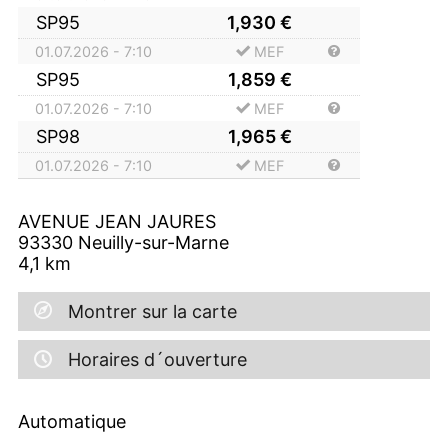
SP95
1,930
€
01.07.2026 - 7:10
MEF
SP95
1,859
€
01.07.2026 - 7:10
MEF
SP98
1,965
€
01.07.2026 - 7:10
MEF
AVENUE JEAN JAURES
93330
Neuilly-sur-Marne
4,1
km
Montrer sur la carte
Horaires d´ouverture
Automatique