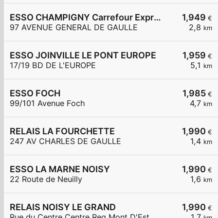
ESSO CHAMPIGNY Carrefour Express
1,949
€
97 AVENUE GENERAL DE GAULLE
2,8
km
ESSO JOINVILLE LE PONT EUROPE
1,959
€
17/19 BD DE L'EUROPE
5,1
km
ESSO FOCH
1,985
€
99/101 Avenue Foch
4,7
km
RELAIS LA FOURCHETTE
1,990
€
247 AV CHARLES DE GAULLE
1,4
km
ESSO LA MARNE NOISY
1,990
€
22 Route de Neuilly
1,6
km
RELAIS NOISY LE GRAND
1,990
€
Rue du Centre Centre Reg Mont D'Est
1,7
km