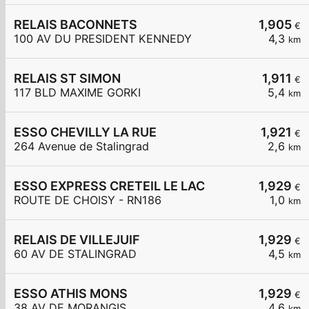
RELAIS BACONNETS
1,905
€
100 AV DU PRESIDENT KENNEDY
4,3
km
RELAIS ST SIMON
1,911
€
117 BLD MAXIME GORKI
5,4
km
ESSO CHEVILLY LA RUE
1,921
€
264 Avenue de Stalingrad
2,6
km
ESSO EXPRESS CRETEIL LE LAC
1,929
€
ROUTE DE CHOISY - RN186
1,0
km
RELAIS DE VILLEJUIF
1,929
€
60 AV DE STALINGRAD
4,5
km
ESSO ATHIS MONS
1,929
€
38 AV DE MORANGIS
4,6
km