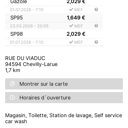
Gazole
2,029
€
01.07.2026 - 7:10
MEF
SP95
1,649
€
23.03.2026 - 20:05
MEF
SP98
2,029
€
01.07.2026 - 7:10
MEF
RUE DU VIADUC
94594
Chevilly-Larue
1,7
km
Montrer sur la carte
Horaires d´ouverture
Magasin, Toilette, Station de lavage, Self service
car wash