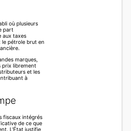
bli où plusieurs
e part
e aux taxes
 le pétrole brut en
nancière.
grandes marques,
 prix librement
stributeurs et les
ontribuant à
ompe
 fiscaux intégrés
ficative de ce que
. L’État justifie