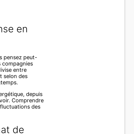
nse en
us pensez peut-
es compagnies
divise entre
t selon des
ngtemps.
nergétique, depuis
ervoir. Comprendre
fluctuations des
hat de