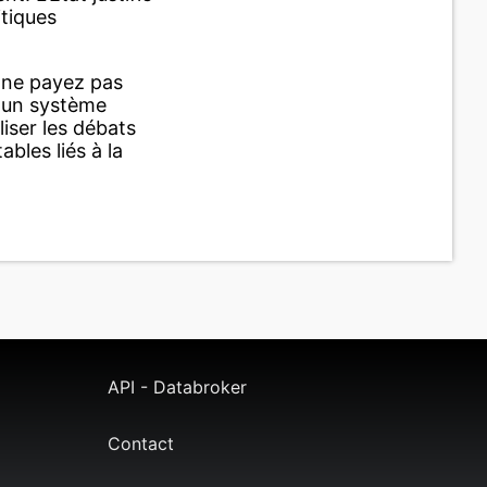
itiques
s ne payez pas
t un système
iser les débats
bles liés à la
API - Databroker
Contact