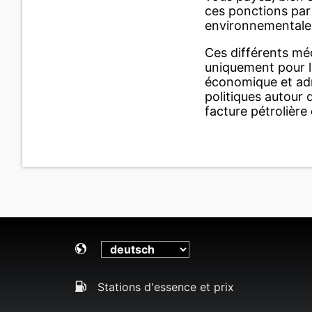
ces ponctions par 
environnementales 
Ces différents mé
uniquement pour l
économique et admi
politiques autour 
facture pétrolièr
Stations d'essence et prix