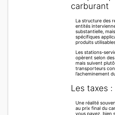
carburant
La structure des r
entités intervienn
substantielle, mai
spécifiques applic
produits utilisabl
Les stations-servi
opèrent selon des 
mais suivent plutôt
transporteurs cons
l’acheminement du 
Les taxes :
Une réalité souve
au prix final du c
vous payez, bien s