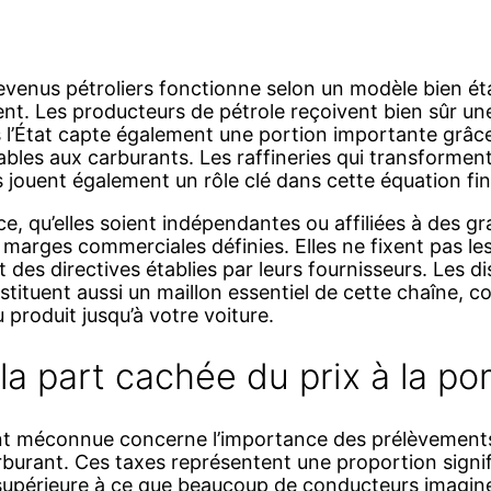
evenus pétroliers fonctionne selon un modèle bien éta
ent. Les producteurs de pétrole reçoivent bien sûr un
s l’État capte également une portion importante grâc
ables aux carburants. Les raffineries qui transforment
es jouent également un rôle clé dans cette équation fi
ce, qu’elles soient indépendantes ou affiliées à des 
marges commerciales définies. Elles ne fixent pas les
 des directives établies par leurs fournisseurs. Les di
tituent aussi un maillon essentiel de cette chaîne, c
produit jusqu’à votre voiture.
 la part cachée du prix à la p
nt méconnue concerne l’importance des prélèvements
arburant. Ces taxes représentent une proportion signi
upérieure à ce que beaucoup de conducteurs imaginent