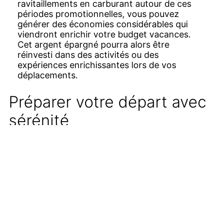
ravitaillements en carburant autour de ces
périodes promotionnelles, vous pouvez
générer des économies considérables qui
viendront enrichir votre budget vacances.
Cet argent épargné pourra alors être
réinvesti dans des activités ou des
expériences enrichissantes lors de vos
déplacements.
Préparer votre départ avec
sérénité
En tant que consommateur avisé, il est
judicieux de vous inscrire aux newsletters
d’E.Leclerc ou de consulter régulièrement
leur site officiel pour rester informé des
prochaines opérations au prix coûtant.
Cette vigilance vous permettra de ne jamais
rater une occasion de faire des économies