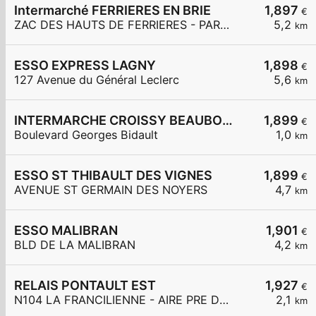
Intermarché FERRIERES EN BRIE
1,897
€
ZAC DES HAUTS DE FERRIERES - PARC DES MERLETTES
5,2
km
ESSO EXPRESS LAGNY
1,898
€
127 Avenue du Général Leclerc
5,6
km
INTERMARCHE CROISSY BEAUBOURG
1,899
€
Boulevard Georges Bidault
1,0
km
ESSO ST THIBAULT DES VIGNES
1,899
€
AVENUE ST GERMAIN DES NOYERS
4,7
km
ESSO MALIBRAN
1,901
€
BLD DE LA MALIBRAN
4,2
km
RELAIS PONTAULT EST
1,927
€
N104 LA FRANCILIENNE - AIRE PRE DE L'AULNES ET DE LA GDE MAR
2,1
km