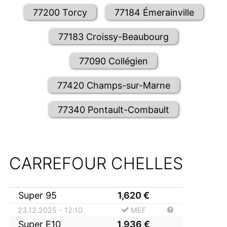
77200 Torcy
77184 Émerainville
77183 Croissy-Beaubourg
77090 Collégien
77420 Champs-sur-Marne
77340 Pontault-Combault
CARREFOUR CHELLES
Super 95
1,620
€
23.12.2025 - 12:10
MEF
Super E10
1,936
€