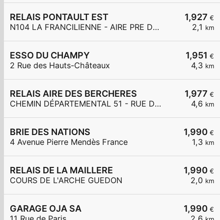
RELAIS PONTAULT EST
1,927
€
N104 LA FRANCILIENNE - AIRE PRE DE L'AULNES ET DE LA GDE MAR
2,1
km
ESSO DU CHAMPY
1,951
€
2 Rue des Hauts-Châteaux
4,3
km
RELAIS AIRE DES BERCHERES
1,977
€
CHEMIN DÉPARTEMENTAL 51 - RUE DES BERCHÈRES
4,6
km
BRIE DES NATIONS
1,990
€
4 Avenue Pierre Mendès France
1,3
km
RELAIS DE LA MAILLERE
1,990
€
COURS DE L'ARCHE GUEDON
2,0
km
GARAGE OJA SA
1,990
€
11 Rue de Paris
2,6
km