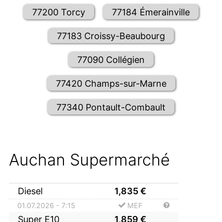
77200 Torcy
77184 Émerainville
77183 Croissy-Beaubourg
77090 Collégien
77420 Champs-sur-Marne
77340 Pontault-Combault
Auchan Supermarché
Diesel
1,835
€
01.07.2026 - 7:15
MEF
Super E10
1,859
€