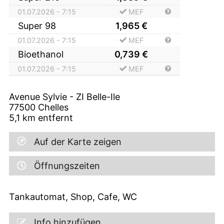
01.07.2026 - 7:15
MEF
Super 98
1,965
€
01.07.2026 - 7:15
MEF
Bioethanol
0,739
€
01.07.2026 - 7:15
MEF
Avenue Sylvie - ZI Belle-Ile
77500
Chelles
5,1
km entfernt
Auf der Karte zeigen
Öffnungszeiten
Tankautomat, Shop, Cafe, WC
Info hinzufügen