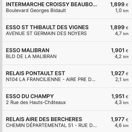
INTERMARCHE CROISSY BEAUBOURG
1,899
€
Boulevard Georges Bidault
1,0
km
ESSO ST THIBAULT DES VIGNES
1,899
€
AVENUE ST GERMAIN DES NOYERS
4,7
km
ESSO MALIBRAN
1,901
€
BLD DE LA MALIBRAN
4,2
km
RELAIS PONTAULT EST
1,927
€
N104 LA FRANCILIENNE - AIRE PRE DE L'AULNES ET DE LA GDE MAR
2,1
km
ESSO DU CHAMPY
1,951
€
2 Rue des Hauts-Châteaux
4,3
km
RELAIS AIRE DES BERCHERES
1,977
€
CHEMIN DÉPARTEMENTAL 51 - RUE DES BERCHÈRES
4,6
km