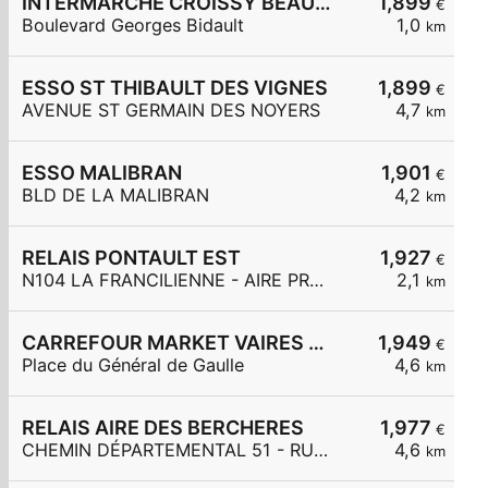
INTERMARCHE CROISSY BEAUBOURG
1,899
€
Boulevard Georges Bidault
1,0
km
ESSO ST THIBAULT DES VIGNES
1,899
€
AVENUE ST GERMAIN DES NOYERS
4,7
km
ESSO MALIBRAN
1,901
€
BLD DE LA MALIBRAN
4,2
km
RELAIS PONTAULT EST
1,927
€
N104 LA FRANCILIENNE - AIRE PRE DE L'AULNES ET DE LA GDE MAR
2,1
km
CARREFOUR MARKET VAIRES SUR MARNE
1,949
€
Place du Général de Gaulle
4,6
km
RELAIS AIRE DES BERCHERES
1,977
€
CHEMIN DÉPARTEMENTAL 51 - RUE DES BERCHÈRES
4,6
km