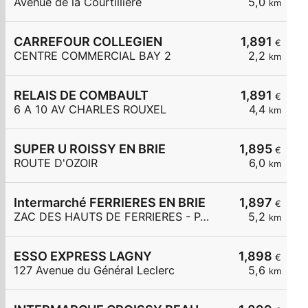
Avenue de la Courtillière
5,0
km
CARREFOUR COLLEGIEN
1,891
€
CENTRE COMMERCIAL BAY 2
2,2
km
RELAIS DE COMBAULT
1,891
€
6 A 10 AV CHARLES ROUXEL
4,4
km
SUPER U ROISSY EN BRIE
1,895
€
ROUTE D'OZOIR
6,0
km
Intermarché FERRIERES EN BRIE
1,897
€
ZAC DES HAUTS DE FERRIERES - PARC DES MERLETTES
5,2
km
ESSO EXPRESS LAGNY
1,898
€
127 Avenue du Général Leclerc
5,6
km