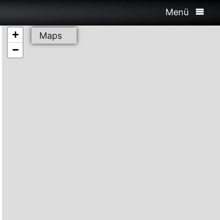
Menü
+
Maps
−