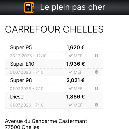
Le plein pas cher
CARREFOUR CHELLES
Super 95
1,620
€
23.12.2025 - 12:10
MEF
Super E10
1,936
€
01.07.2026 - 7:10
MEF
Super 98
2,021
€
01.07.2026 - 7:10
MEF
Diesel
1,886
€
01.07.2026 - 7:10
MEF
Avenue du Gendarme Castermant
77500
Chelles