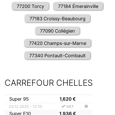
77200 Torcy
77184 Émerainville
77183 Croissy-Beaubourg
77090 Collégien
77420 Champs-sur-Marne
77340 Pontault-Combault
CARREFOUR CHELLES
Super 95
1,620
€
23.12.2025 - 12:10
MEF
Super E10
1,936
€