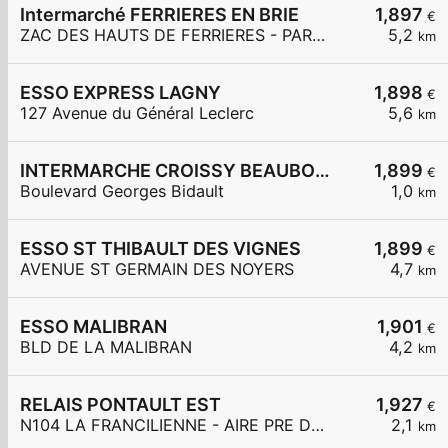
Intermarché FERRIERES EN BRIE
1,897
€
ZAC DES HAUTS DE FERRIERES - PARC DES MERLETTES
5,2
km
ESSO EXPRESS LAGNY
1,898
€
127 Avenue du Général Leclerc
5,6
km
INTERMARCHE CROISSY BEAUBOURG
1,899
€
Boulevard Georges Bidault
1,0
km
ESSO ST THIBAULT DES VIGNES
1,899
€
AVENUE ST GERMAIN DES NOYERS
4,7
km
ESSO MALIBRAN
1,901
€
BLD DE LA MALIBRAN
4,2
km
RELAIS PONTAULT EST
1,927
€
N104 LA FRANCILIENNE - AIRE PRE DE L'AULNES ET DE LA GDE MAR
2,1
km