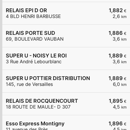
RELAIS EPI D OR
1,882
€
4 BLD HENRI BARBUSSE
2,6
km
RELAIS PORTE SUD
1,886
€
69, BOULEVARD VAUBAN
3,6
km
SUPER U - NOISY LE ROI
1,889
€
3 Rue André Lebourblanc
3,6
km
SUPER U POTTIER DISTRIBUTION
1,889
€
145, rue de Versailles
6,0
km
RELAIS DE ROCQUENCOURT
1,895
€
18 ROUTE DE MAULE- D 307
4,5
km
Esso Express Montigny
1,896
€
11 avenue des Près
4,5
km