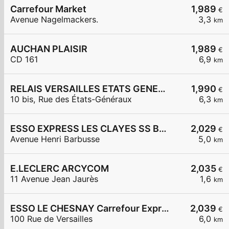
Carrefour Market
1,989
€
Avenue Nagelmackers.
3,3
km
AUCHAN PLAISIR
1,989
€
CD 161
6,9
km
RELAIS VERSAILLES ETATS GENERAUX
1,990
€
10 bis, Rue des États-Généraux
6,3
km
ESSO EXPRESS LES CLAYES SS BOIS LA VIGNERAIE
2,029
€
Avenue Henri Barbusse
5,0
km
E.LECLERC ARCYCOM
2,035
€
11 Avenue Jean Jaurès
1,6
km
ESSO LE CHESNAY Carrefour Express
2,039
€
100 Rue de Versailles
6,0
km