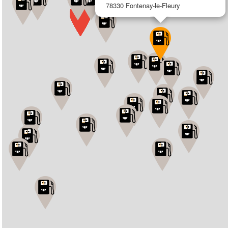
78330 Fontenay-le-Fleury