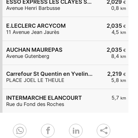
ESSO EXPRESS LES CLAYES SS BOIS LA VIGNERAIE
2,029
€
Avenue Henri Barbusse
0,8
km
E.LECLERC ARCYCOM
2,035
€
11 Avenue Jean Jaurès
4,5
km
AUCHAN MAUREPAS
2,035
€
Avenue Gutenberg
8,4
km
Carrefour St Quentin en Yvelines
2,219
€
PLACE JOEL LE THEULE
5,8
km
INTERMARCHE ELANCOURT
5,7
km
Rue du Fond des Roches