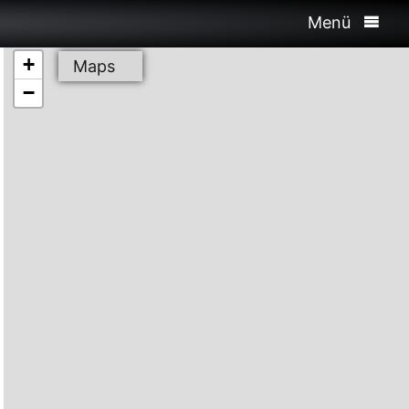
Menü
+
Maps
−