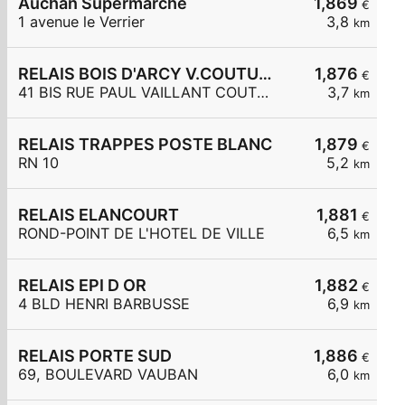
Auchan Supermarché
1,869
€
1 avenue le Verrier
3,8
km
RELAIS BOIS D'ARCY V.COUTURIER
1,876
€
41 BIS RUE PAUL VAILLANT COUTURI
3,7
km
RELAIS TRAPPES POSTE BLANC
1,879
€
RN 10
5,2
km
RELAIS ELANCOURT
1,881
€
ROND-POINT DE L'HOTEL DE VILLE
6,5
km
RELAIS EPI D OR
1,882
€
4 BLD HENRI BARBUSSE
6,9
km
RELAIS PORTE SUD
1,886
€
69, BOULEVARD VAUBAN
6,0
km