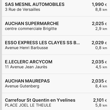
SAS MESNIL AUTOMOBILES
1,990
€
3 Rue de Versailles
8,8
km
AUCHAN SUPERMARCHE
2,025
€
centre commerciale Brigitte
2,9
km
ESSO EXPRESS LES CLAYES SS BOIS LA VIGNERAIE
2,029
€
Avenue Henri Barbusse
0,8
km
E.LECLERC ARCYCOM
2,035
€
11 Avenue Jean Jaurès
4,5
km
AUCHAN MAUREPAS
2,035
€
Avenue Gutenberg
8,4
km
Carrefour St Quentin en Yvelines
2,101
€
PLACE JOEL LE THEULE
5,8
km