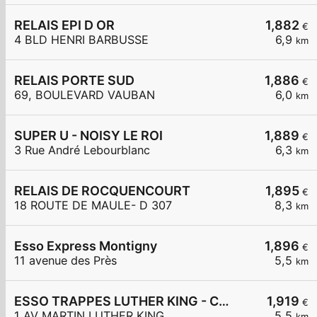
RELAIS EPI D OR
1,882
€
4 BLD HENRI BARBUSSE
6,9
km
RELAIS PORTE SUD
1,886
€
69, BOULEVARD VAUBAN
6,0
km
SUPER U - NOISY LE ROI
1,889
€
3 Rue André Lebourblanc
6,3
km
RELAIS DE ROCQUENCOURT
1,895
€
18 ROUTE DE MAULE- D 307
8,3
km
Esso Express Montigny
1,896
€
11 avenue des Près
5,5
km
ESSO TRAPPES LUTHER KING - CARREFOUR EXPRESS
1,919
€
1 AV MARTIN LUTHER KING
5,5
km