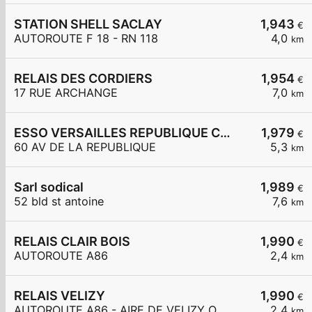
STATION SHELL SACLAY
1,943
€
AUTOROUTE F 18 - RN 118
4,0
km
RELAIS DES CORDIERS
1,954
€
17 RUE ARCHANGE
7,0
km
ESSO VERSAILLES REPUBLIQUE Carrefour Express
1,979
€
60 AV DE LA REPUBLIQUE
5,3
km
Sarl sodical
1,989
€
52 bld st antoine
7,6
km
RELAIS CLAIR BOIS
1,990
€
AUTOROUTE A86
2,4
km
RELAIS VELIZY
1,990
€
AUTOROUTE A86 - AIRE DE VELIZY OUEST
2,4
km