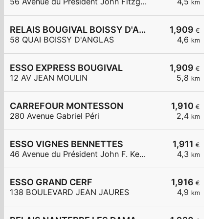
56 Avenue du Président John Fitzgerald Kennedy
4,5
km
RELAIS BOUGIVAL BOISSY D'ANGLAS
1,909
€
58 QUAI BOISSY D'ANGLAS
4,6
km
ESSO EXPRESS BOUGIVAL
1,909
€
12 AV JEAN MOULIN
5,8
km
CARREFOUR MONTESSON
1,910
€
280 Avenue Gabriel Péri
2,4
km
ESSO VIGNES BENNETTES
1,911
€
46 Avenue du Président John F. Kennedy
4,3
km
ESSO GRAND CERF
1,916
€
138 BOULEVARD JEAN JAURES
4,9
km