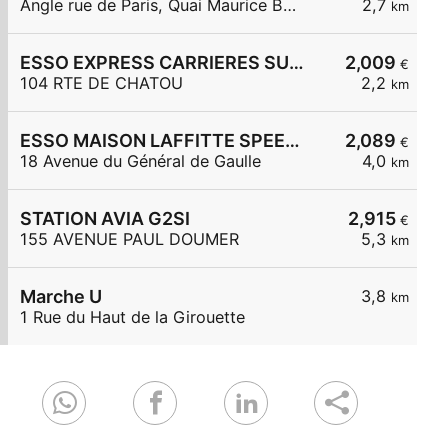
Angle rue de Paris, Quai Maurice Berteaux
2,7
km
ESSO EXPRESS CARRIERES SUR SEINE
2,009
€
104 RTE DE CHATOU
2,2
km
ESSO MAISON LAFFITTE SPEEDY
2,089
€
18 Avenue du Général de Gaulle
4,0
km
STATION AVIA G2SI
2,915
€
155 AVENUE PAUL DOUMER
5,3
km
Marche U
3,8
km
1 Rue du Haut de la Girouette