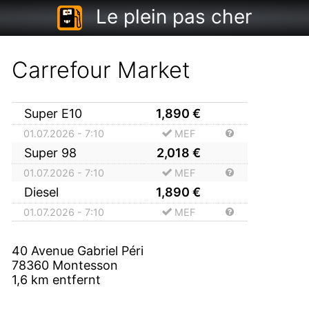
Le plein pas cher
Carrefour Market
Super E10
1,890
€
01.07.2026 - 7:10
MEF
Super 98
2,018
€
01.07.2026 - 7:10
MEF
Diesel
1,890
€
01.07.2026 - 7:10
MEF
40 Avenue Gabriel Péri
78360
Montesson
1,6
km entfernt