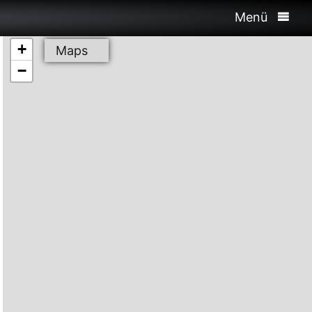
Menü
+
Maps
−