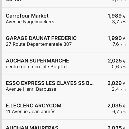
Carrefour Market
1,989
€
Avenue Nagelmackers.
3,7
km
GARAGE DAUNAT FREDERIC
1,990
€
27 Route Départementale 307
7,6
km
AUCHAN SUPERMARCHE
2,025
€
centre commerciale Brigitte
0,6
km
ESSO EXPRESS LES CLAYES SS BOIS LA VIGNERAIE
2,029
€
Avenue Henri Barbusse
2,4
km
E.LECLERC ARCYCOM
2,035
€
11 Avenue Jean Jaurès
6,7
km
AUCHAN MAUREPAS
2,035
€