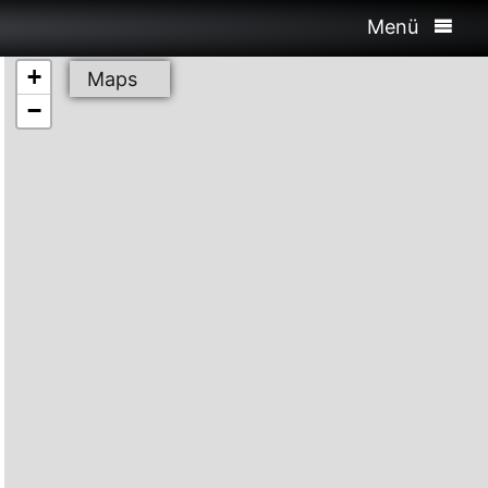
Menü
+
Maps
−