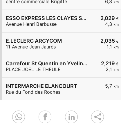
centre commerciale Brigitte
6,3
km
ESSO EXPRESS LES CLAYES SS BOIS LA VIGNERAIE
2,029
€
Avenue Henri Barbusse
4,3
km
E.LECLERC ARCYCOM
2,035
€
11 Avenue Jean Jaurès
1,1
km
Carrefour St Quentin en Yvelines
2,219
€
PLACE JOEL LE THEULE
2,1
km
INTERMARCHE ELANCOURT
5,7
km
Rue du Fond des Roches