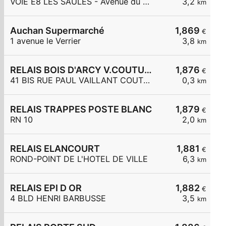
VOIE E8 LES SAULES - Avenue du 8 Mai 1945
3,2
km
Auchan Supermarché
1,869
€
1 avenue le Verrier
3,8
km
RELAIS BOIS D'ARCY V.COUTURIER
1,876
€
41 BIS RUE PAUL VAILLANT COUTURI
0,3
km
RELAIS TRAPPES POSTE BLANC
1,879
€
RN 10
2,0
km
RELAIS ELANCOURT
1,881
€
ROND-POINT DE L'HOTEL DE VILLE
6,3
km
RELAIS EPI D OR
1,882
€
4 BLD HENRI BARBUSSE
3,5
km