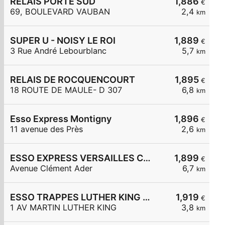
RELAIS PORTE SUD
1,886
€
69, BOULEVARD VAUBAN
2,4
km
SUPER U - NOISY LE ROI
1,889
€
3 Rue André Lebourblanc
5,7
km
RELAIS DE ROCQUENCOURT
1,895
€
18 ROUTE DE MAULE- D 307
6,8
km
Esso Express Montigny
1,896
€
11 avenue des Près
2,6
km
ESSO EXPRESS VERSAILLES CLEMENT ADER
1,899
€
Avenue Clément Ader
6,7
km
ESSO TRAPPES LUTHER KING - CARREFOUR EXPRESS
1,919
€
1 AV MARTIN LUTHER KING
3,8
km