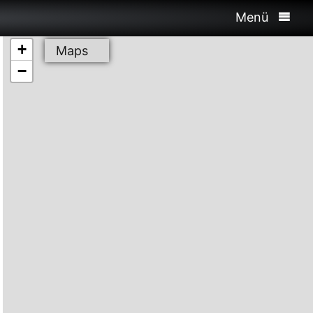
Menü
+
Maps
−