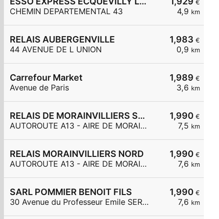
ESSO EXPRESS ECQUEVILLY LA CHAMOISERIE
1,929
€
CHEMIN DEPARTEMENTAL 43
4,9
km
RELAIS AUBERGENVILLE
1,983
€
44 AVENUE DE L UNION
0,9
km
Carrefour Market
1,989
€
Avenue de Paris
3,6
km
RELAIS DE MORAINVILLIERS SUD
1,990
€
AUTOROUTE A13 - AIRE DE MORAINVILLIERS SUD
7,5
km
RELAIS MORAINVILLIERS NORD
1,990
€
AUTOROUTE A13 - AIRE DE MORAINVILLIERS NORD
7,6
km
SARL POMMIER BENOIT FILS
1,990
€
30 Avenue du Professeur Emile SERGENT
7,6
km