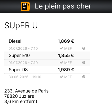
Le plein pas cher
SUpER U
Diesel
1,869
€
01.07.2026 - 7:10
MEF
Super E10
1,855
€
01.07.2026 - 7:10
MEF
Super 98
1,989
€
30.06.2026 - 19:10
MEF
233, Avenue de Paris
78820
Juziers
3,6
km entfernt