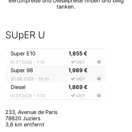
Benzinpreise und Dieselpreise finden und billig
tanken.
SUpER U
Super E10
1,855
€
01.07.2026 - 7:10
MEF
Super 98
1,989
€
30.06.2026 - 19:10
MEF
Diesel
1,869
€
01.07.2026 - 7:10
MEF
233, Avenue de Paris
78820
Juziers
3,6
km entfernt