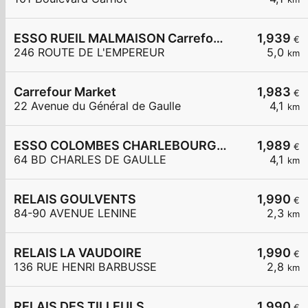
ESSO RUEIL MALMAISON Carrefour Express
1,939
€
246 ROUTE DE L'EMPEREUR
5,0
km
Carrefour Market
1,983
€
22 Avenue du Général de Gaulle
4,1
km
ESSO COLOMBES CHARLEBOURG SUBWAY
1,989
€
64 BD CHARLES DE GAULLE
4,1
km
RELAIS GOULVENTS
1,990
€
84-90 AVENUE LENINE
2,3
km
RELAIS LA VAUDOIRE
1,990
€
136 RUE HENRI BARBUSSE
2,8
km
RELAIS DES TILLEULS
1,990
€