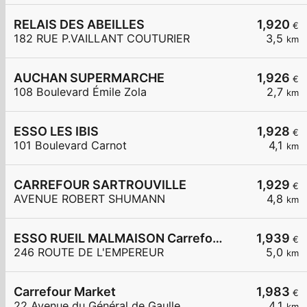
RELAIS DES ABEILLES
1,920
€
182 RUE P.VAILLANT COUTURIER
3,5
km
AUCHAN SUPERMARCHE
1,926
€
108 Boulevard Émile Zola
2,7
km
ESSO LES IBIS
1,928
€
101 Boulevard Carnot
4,1
km
CARREFOUR SARTROUVILLE
1,929
€
AVENUE ROBERT SHUMANN
4,8
km
ESSO RUEIL MALMAISON Carrefour Express
1,939
€
246 ROUTE DE L'EMPEREUR
5,0
km
Carrefour Market
1,983
€
22 Avenue du Général de Gaulle
4,1
km