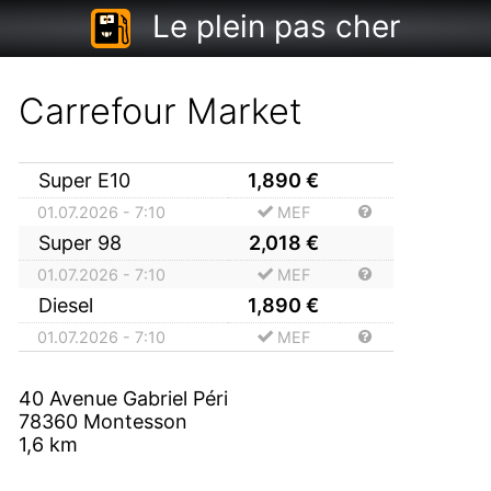
Le plein pas cher
Carrefour Market
Super E10
1,890
€
01.07.2026 - 7:10
MEF
Super 98
2,018
€
01.07.2026 - 7:10
MEF
Diesel
1,890
€
01.07.2026 - 7:10
MEF
40 Avenue Gabriel Péri
78360
Montesson
1,6
km