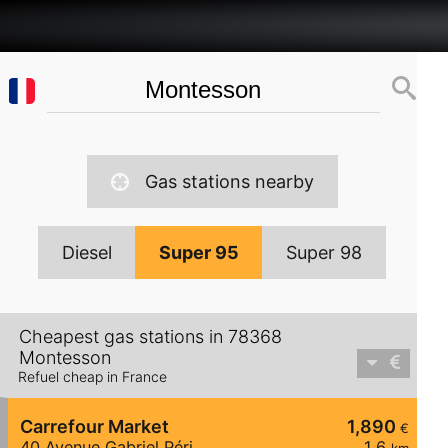
Gas stations nearby
Diesel
Super 95
Super 98
Cheapest gas stations in 78368
Montesson
Refuel cheap in France
Carrefour Market
1,890
€
40 Avenue Gabriel Péri
1,6