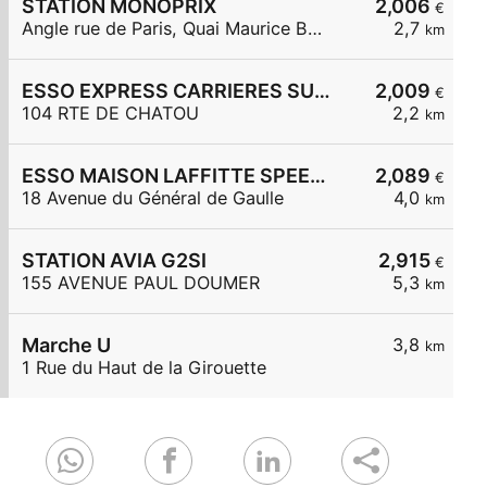
STATION MONOPRIX
2,006
€
Angle rue de Paris, Quai Maurice Berteaux
2,7
km
ESSO EXPRESS CARRIERES SUR SEINE
2,009
€
104 RTE DE CHATOU
2,2
km
ESSO MAISON LAFFITTE SPEEDY
2,089
€
18 Avenue du Général de Gaulle
4,0
km
STATION AVIA G2SI
2,915
€
155 AVENUE PAUL DOUMER
5,3
km
Marche U
3,8
km
1 Rue du Haut de la Girouette