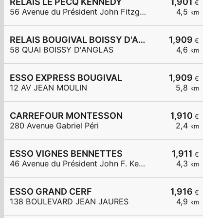
RELAIS LE PECQ KENNEDY
1,901
€
56 Avenue du Président John Fitzgerald Kennedy
4,5
km
RELAIS BOUGIVAL BOISSY D'ANGLAS
1,909
€
58 QUAI BOISSY D'ANGLAS
4,6
km
ESSO EXPRESS BOUGIVAL
1,909
€
12 AV JEAN MOULIN
5,8
km
CARREFOUR MONTESSON
1,910
€
280 Avenue Gabriel Péri
2,4
km
ESSO VIGNES BENNETTES
1,911
€
46 Avenue du Président John F. Kennedy
4,3
km
ESSO GRAND CERF
1,916
€
138 BOULEVARD JEAN JAURES
4,9
km