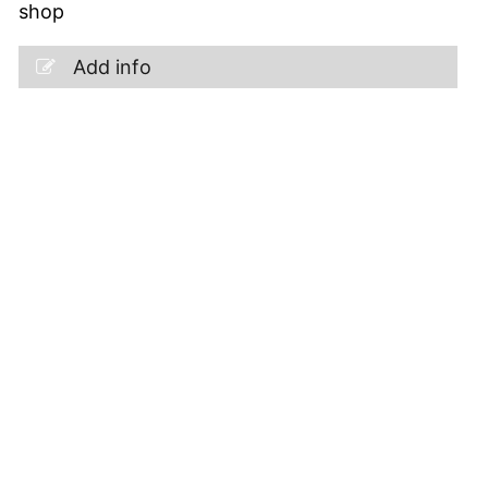
shop
Add info