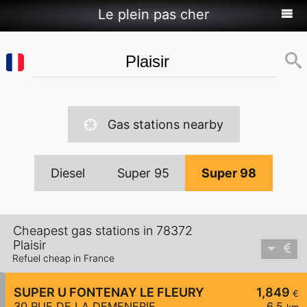
Le plein pas cher
Gas stations nearby
Diesel
Super 95
Super 98
Cheapest gas stations in 78372
Plaisir
Refuel cheap in France
SUPER U FONTENAY LE FLEURY
1,849
€
30 RUE DE LA DEMENERIE
6,5