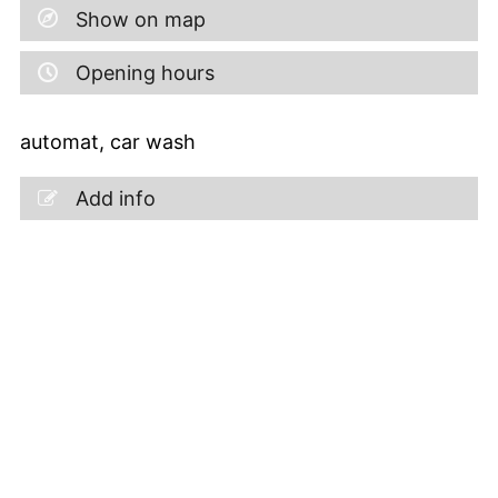
Show on map
Opening hours
automat, car wash
Add info