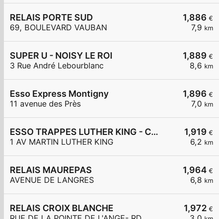
RELAIS PORTE SUD
1,886
€
69, BOULEVARD VAUBAN
7,9
km
SUPER U - NOISY LE ROI
1,889
€
3 Rue André Lebourblanc
8,6
km
Esso Express Montigny
1,896
€
11 avenue des Près
7,0
km
ESSO TRAPPES LUTHER KING - CARREFOUR EXPRESS
1,919
€
1 AV MARTIN LUTHER KING
6,2
km
RELAIS MAUREPAS
1,964
€
AVENUE DE LANGRES
6,8
km
RELAIS CROIX BLANCHE
1,972
€
RUE DE LA POINTE DE L'ANGE- RD
3,0
km