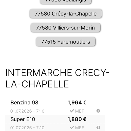
77580 Crécy-la-Chapelle
77580 Villiers-sur-Morin
77515 Faremoutiers
INTERMARCHE CRECY-
LA-CHAPELLE
Benzina 98
1,964
€
01.07.2026 - 7:10
MEF
Super E10
1,880
€
01.07.2026 - 7:10
MEF