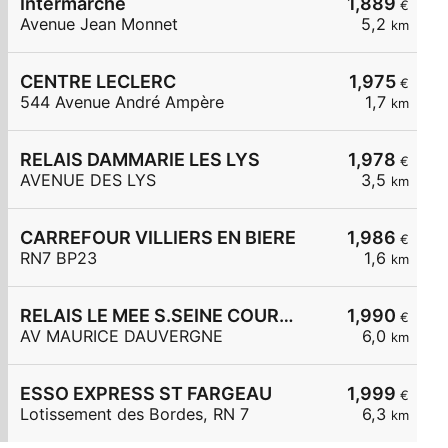
Intermarché
1,889
€
Avenue Jean Monnet
5,2
km
CENTRE LECLERC
1,975
€
544 Avenue André Ampère
1,7
km
RELAIS DAMMARIE LES LYS
1,978
€
AVENUE DES LYS
3,5
km
CARREFOUR VILLIERS EN BIERE
1,986
€
RN7 BP23
1,6
km
RELAIS LE MEE S.SEINE COURTILLE
1,990
€
AV MAURICE DAUVERGNE
6,0
km
ESSO EXPRESS ST FARGEAU
1,999
€
Lotissement des Bordes, RN 7
6,3
km