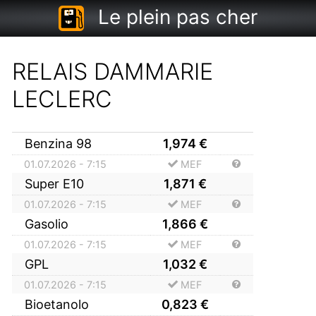
Le plein pas cher
RELAIS DAMMARIE
LECLERC
Benzina 98
1,974
€
01.07.2026 - 7:15
MEF
Super E10
1,871
€
01.07.2026 - 7:15
MEF
Gasolio
1,866
€
01.07.2026 - 7:15
MEF
GPL
1,032
€
01.07.2026 - 7:15
MEF
Bioetanolo
0,823
€