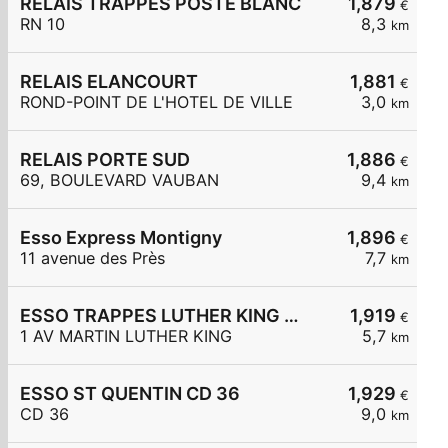
RELAIS TRAPPES POSTE BLANC
1,879
€
RN 10
8,3
km
RELAIS ELANCOURT
1,881
€
ROND-POINT DE L'HOTEL DE VILLE
3,0
km
RELAIS PORTE SUD
1,886
€
69, BOULEVARD VAUBAN
9,4
km
Esso Express Montigny
1,896
€
11 avenue des Près
7,7
km
ESSO TRAPPES LUTHER KING - CARREFOUR EXPRESS
1,919
€
1 AV MARTIN LUTHER KING
5,7
km
ESSO ST QUENTIN CD 36
1,929
€
CD 36
9,0
km