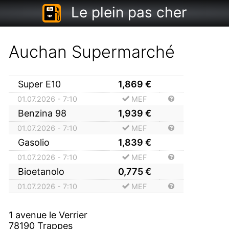
Le plein pas cher
Auchan Supermarché
Super E10
1,869
€
01.07.2026 - 7:10
MEF
Benzina 98
1,939
€
01.07.2026 - 7:10
MEF
Gasolio
1,839
€
01.07.2026 - 7:10
MEF
Bioetanolo
0,775
€
01.07.2026 - 7:10
MEF
1 avenue le Verrier
78190
Trappes