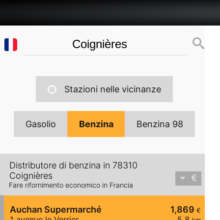
Stazioni nelle vicinanze
Gasolio
Benzina
Benzina 98
Distributore di benzina in 78310
Coignières
Fare rifornimento economico in Francia
Auchan Supermarché
1,869
€
1 avenue le Verrier
5,8