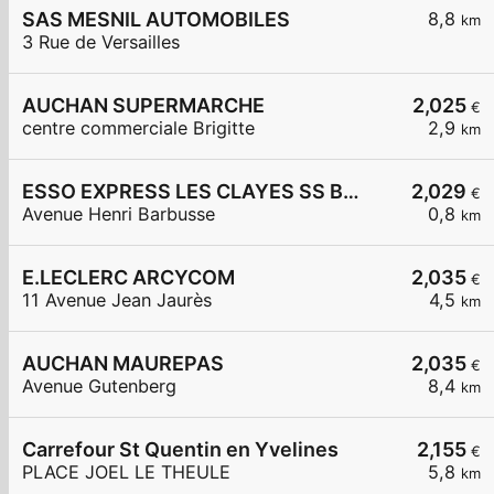
SAS MESNIL AUTOMOBILES
8,8
km
3 Rue de Versailles
AUCHAN SUPERMARCHE
2,025
€
centre commerciale Brigitte
2,9
km
ESSO EXPRESS LES CLAYES SS BOIS LA VIGNERAIE
2,029
€
Avenue Henri Barbusse
0,8
km
E.LECLERC ARCYCOM
2,035
€
11 Avenue Jean Jaurès
4,5
km
AUCHAN MAUREPAS
2,035
€
Avenue Gutenberg
8,4
km
Carrefour St Quentin en Yvelines
2,155
€
PLACE JOEL LE THEULE
5,8
km