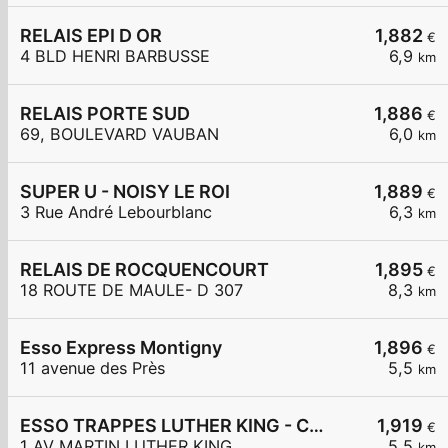
RELAIS EPI D OR
1,882
€
4 BLD HENRI BARBUSSE
6,9
km
RELAIS PORTE SUD
1,886
€
69, BOULEVARD VAUBAN
6,0
km
SUPER U - NOISY LE ROI
1,889
€
3 Rue André Lebourblanc
6,3
km
RELAIS DE ROCQUENCOURT
1,895
€
18 ROUTE DE MAULE- D 307
8,3
km
Esso Express Montigny
1,896
€
11 avenue des Près
5,5
km
ESSO TRAPPES LUTHER KING - CARREFOUR EXPRESS
1,919
€
1 AV MARTIN LUTHER KING
5,5
km