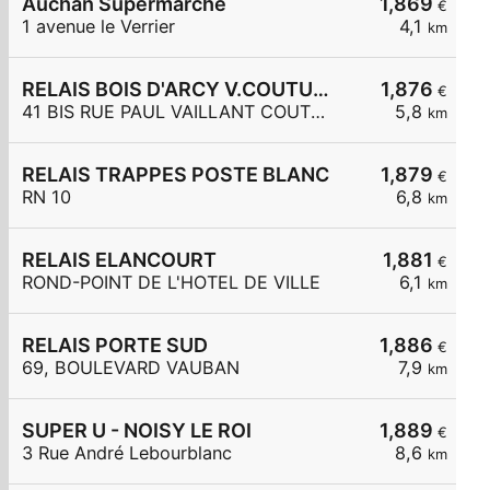
Auchan Supermarché
1,869
€
1 avenue le Verrier
4,1
km
RELAIS BOIS D'ARCY V.COUTURIER
1,876
€
41 BIS RUE PAUL VAILLANT COUTURI
5,8
km
RELAIS TRAPPES POSTE BLANC
1,879
€
RN 10
6,8
km
RELAIS ELANCOURT
1,881
€
ROND-POINT DE L'HOTEL DE VILLE
6,1
km
RELAIS PORTE SUD
1,886
€
69, BOULEVARD VAUBAN
7,9
km
SUPER U - NOISY LE ROI
1,889
€
3 Rue André Lebourblanc
8,6
km