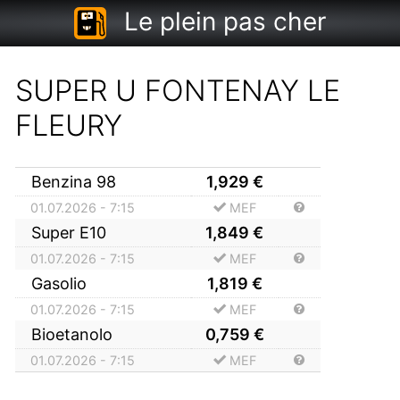
Le plein pas cher
SUPER U FONTENAY LE
FLEURY
Benzina 98
1,929
€
01.07.2026 - 7:15
MEF
Super E10
1,849
€
01.07.2026 - 7:15
MEF
Gasolio
1,819
€
01.07.2026 - 7:15
MEF
Bioetanolo
0,759
€
01.07.2026 - 7:15
MEF