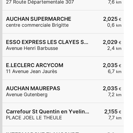
27 Route Départementale 307
7,6
km
AUCHAN SUPERMARCHE
2,025
€
centre commerciale Brigitte
0,6
km
ESSO EXPRESS LES CLAYES SS BOIS LA VIGNERAIE
2,029
€
Avenue Henri Barbusse
2,4
km
E.LECLERC ARCYCOM
2,035
€
11 Avenue Jean Jaurès
6,7
km
AUCHAN MAUREPAS
2,035
€
Avenue Gutenberg
7,2
km
Carrefour St Quentin en Yvelines
2,155
€
PLACE JOEL LE THEULE
7,7
km