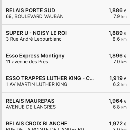
RELAIS PORTE SUD
1,886
€
69, BOULEVARD VAUBAN
7,9
km
SUPER U - NOISY LE ROI
1,889
€
3 Rue André Lebourblanc
8,6
km
Esso Express Montigny
1,896
€
11 avenue des Près
7,0
km
ESSO TRAPPES LUTHER KING - CARREFOUR EXPRESS
1,919
€
1 AV MARTIN LUTHER KING
6,2
km
RELAIS MAUREPAS
1,964
€
AVENUE DE LANGRES
6,8
km
RELAIS CROIX BLANCHE
1,972
€
RUE DE LA POINTE DE L'ANGE- RD
3,0
km