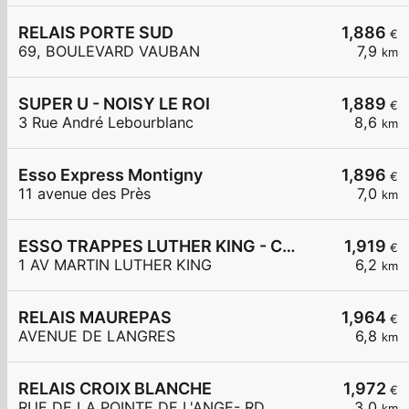
RELAIS PORTE SUD
1,886
€
69, BOULEVARD VAUBAN
7,9
km
SUPER U - NOISY LE ROI
1,889
€
3 Rue André Lebourblanc
8,6
km
Esso Express Montigny
1,896
€
11 avenue des Près
7,0
km
ESSO TRAPPES LUTHER KING - CARREFOUR EXPRESS
1,919
€
1 AV MARTIN LUTHER KING
6,2
km
RELAIS MAUREPAS
1,964
€
AVENUE DE LANGRES
6,8
km
RELAIS CROIX BLANCHE
1,972
€
RUE DE LA POINTE DE L'ANGE- RD
3,0
km