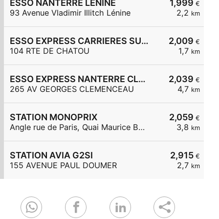
ESSO NANTERRE LENINE
1,999
€
93 Avenue Vladimir Illitch Lénine
2,2
km
ESSO EXPRESS CARRIERES SUR SEINE
2,009
€
104 RTE DE CHATOU
1,7
km
ESSO EXPRESS NANTERRE CLEMENCEAU
2,039
€
265 AV GEORGES CLEMENCEAU
4,7
km
STATION MONOPRIX
2,059
€
Angle rue de Paris, Quai Maurice Berteaux
3,8
km
STATION AVIA G2SI
2,915
€
155 AVENUE PAUL DOUMER
2,7
km