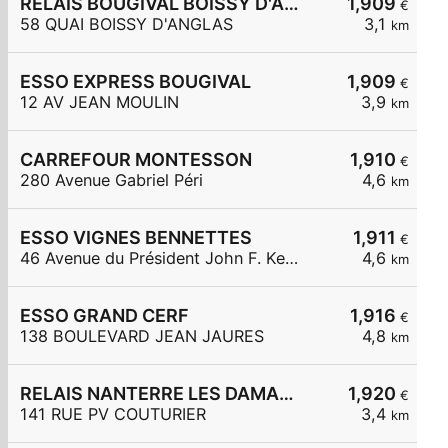
RELAIS BOUGIVAL BOISSY D'ANGLAS
1,909
€
58 QUAI BOISSY D'ANGLAS
3,1
km
ESSO EXPRESS BOUGIVAL
1,909
€
12 AV JEAN MOULIN
3,9
km
CARREFOUR MONTESSON
1,910
€
280 Avenue Gabriel Péri
4,6
km
ESSO VIGNES BENNETTES
1,911
€
46 Avenue du Président John F. Kennedy
4,6
km
ESSO GRAND CERF
1,916
€
138 BOULEVARD JEAN JAURES
4,8
km
RELAIS NANTERRE LES DAMADES
1,920
€
141 RUE PV COUTURIER
3,4
km