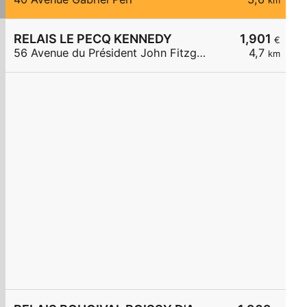
km
RELAIS LE PECQ KENNEDY
1,901
€
56 Avenue du Président John Fitzgerald Kennedy
4,7
km