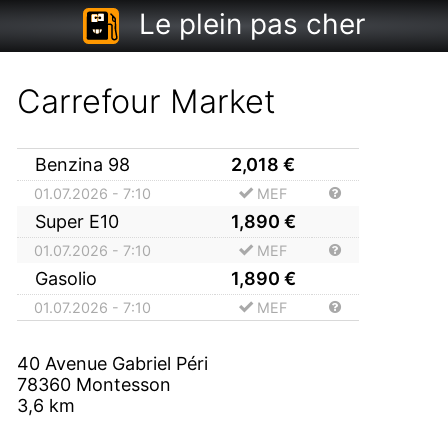
Le plein pas cher
Carrefour Market
Benzina 98
2,018
€
01.07.2026 - 7:10
MEF
Super E10
1,890
€
01.07.2026 - 7:10
MEF
Gasolio
1,890
€
01.07.2026 - 7:10
MEF
40 Avenue Gabriel Péri
78360
Montesson
3,6
km