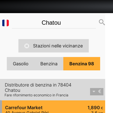
Stazioni nelle vicinanze
Gasolio
Benzina
Benzina 98
Distributore di benzina in 78404
Chatou
Fare rifornimento economico in Francia
Carrefour Market
1,890
€
40 Avenue Gabriel Péri
3,6